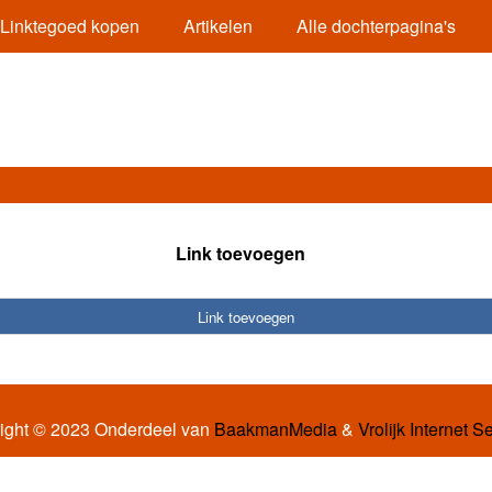
Linktegoed kopen
Artikelen
Alle dochterpagina's
Link toevoegen
Link toevoegen
ight © 2023 Onderdeel van
BaakmanMedia
&
Vrolijk Internet S