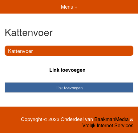
Menu +
Kattenvoer
Kattenvoer
Link toevoegen
Link toevoegen
Copyright © 2023 Onderdeel van
BaakmanMedia
&
Vrolijk Internet Services