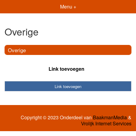
Menu +
Overige
Overige
Link toevoegen
Link toevoegen
Copyright © 2023 Onderdeel van
BaakmanMedia
&
Vrolijk Internet Services