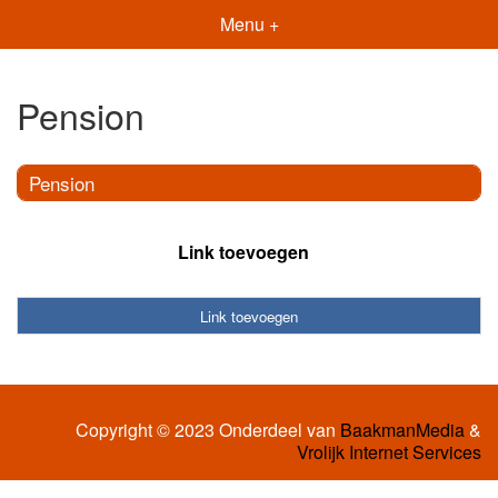
Menu +
Pension
Pension
Link toevoegen
Link toevoegen
Copyright © 2023 Onderdeel van
BaakmanMedia
&
Vrolijk Internet Services